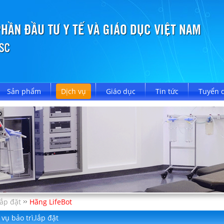
Sản phẩm
Dịch vụ
Giáo dục
Tin tức
Tuyển 
lắp đặt
Hãng LifeBot
 vụ bảo trì,lắp đặt