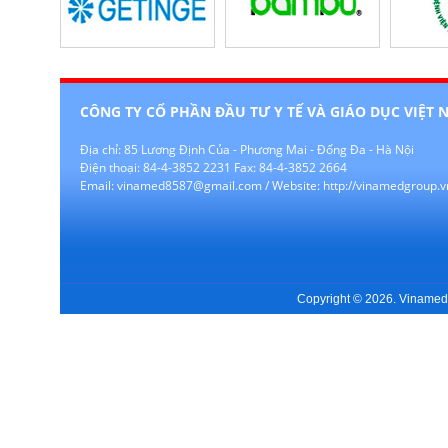
CÔNG TY CỔ PHẦN ĐẦU TƯ Y TẾ VÀ GIÁO DỤC VIỆT 
Địa chỉ: 85 Lương Định Của - Phương Mai - Đống Đa - Hà Nội
Điện thoại: 84-4-3852 2231 Fax: 84-4-3852 2664
Email: vinamed8587@gmail.com / Website: http://vinamedgroup.v
Copyright © 2026. Vinamedgr