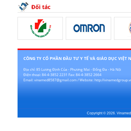
Đối tác
CÔNG TY CỔ PHẦN ĐẦU TƯ Y TẾ VÀ GIÁO DỤC VIỆT 
Địa chỉ: 85 Lương Định Của - Phương Mai - Đống Đa - Hà Nội
Điện thoại: 84-4-3852 2231 Fax: 84-4-3852 2664
Email: vinamed8587@gmail.com / Website: http://vinamedgroup.v
Copyright © 2026. Vinamedgr