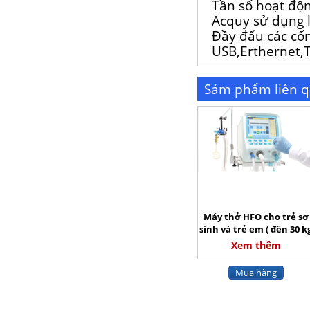
Tần số hoạt độn
Acquy sử dụng 
Đầy đẩu các cổn
USB,Erthernet
Sảm phẩm liên 
Máy thở HFO cho trẻ sơ
sinh và trẻ em ( đến 30 k
)
Xem thêm
Mua hàng